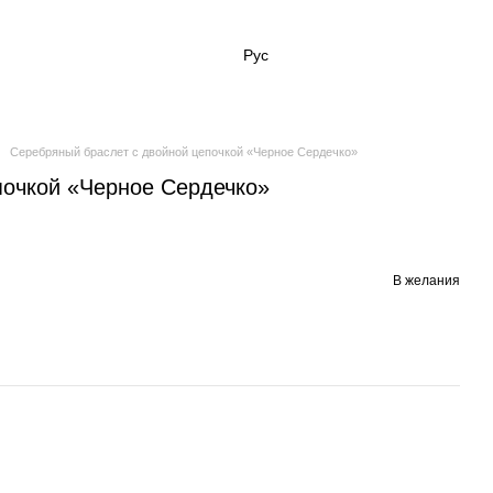
Рус
Серебряный браслет с двойной цепочкой «Черное Сердечко»
почкой «Черное Сердечко»
В желания