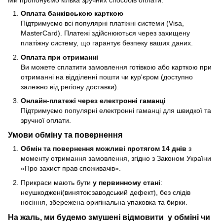
Ми пропонуємо кілька зручних способів оплати:
Оплата банківською карткою
Підтримуємо всі популярні платіжні системи (Visa,
MasterCard). Платежі здійснюються через захищену
платіжну систему, що гарантує безпеку ваших даних.
Оплата при отриманні
Ви можете сплатити замовлення готівкою або карткою при
отриманні на відділенні пошти чи кур'єром (доступно
залежно від регіону доставки).
Онлайн-платежі через електронні гаманці
Підтримуємо популярні електронні гаманці для швидкої та
зручної оплати.
Умови обміну та повернення
Обмін та повернення можливі протягом 14 днів
з
моменту отримання замовлення, згідно з Законом України
«Про захист прав споживачів».
Прикраси мають бути
у первинному стані
:
неушкоджені(виняток:заводський дефект), без слідів
носіння, збережена оригінальна упаковка та бирки.
На жаль, ми будемо змушені відмовити у обміні чи