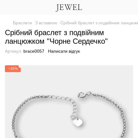
Браслети
З вставкою
Срібний браслет з подвійним ланцюж
Срібний браслет з подвійним
ланцюжком "Чорне Сердечко"
Артикул:
brace0057
Написати відгук
−39%