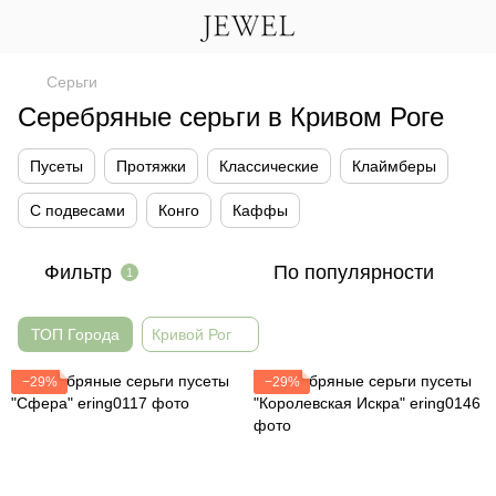
Серьги
Серебряные серьги в Кривом Роге
Пусеты
Протяжки
Классические
Клаймберы
С подвесами
Конго
Каффы
Фильтр
По популярности
1
ТОП Города
Кривой Рог
−29%
−29%