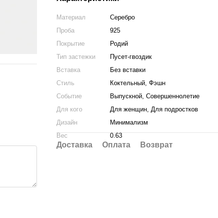
Материал
Серебро
Проба
925
Покрытие
Родий
Тип застежки
Пусет-гвоздик
Вставка
Без вставки
Стиль
Коктельный, Фэшн
Событие
Выпускной, Совершеннолетие
Для кого
Для женщин, Для подростков
Дизайн
Минимализм
Вес
0.63
Доставка
Оплата
Возврат