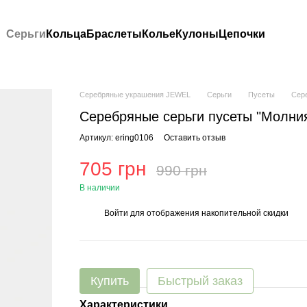
Серьги
Кольца
Браслеты
Колье
Кулоны
Цепочки
Серебряные украшения JEWEL
Серьги
Пусеты
Сере
Серебряные серьги пусеты "Молни
Артикул: ering0106
Оставить отзыв
705 грн
990 грн
В наличии
Войти
для отображения накопительной скидки
%
Купить
Быстрый заказ
Характеристики