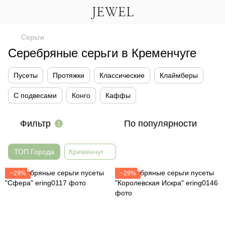
Серьги
Серебряные серьги в Кременчуге
Пусеты
Протяжки
Классические
Клаймберы
С подвесами
Конго
Каффы
Фильтр
По популярности
1
ТОП Города
Кременчуг
−29%
−29%