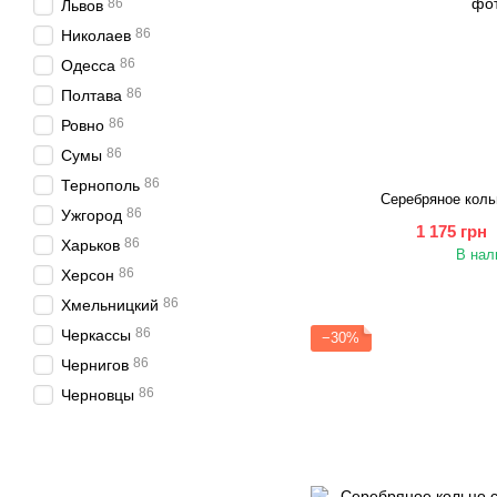
86
Львов
86
Николаев
86
Одесса
86
Полтава
86
Ровно
86
Сумы
86
Тернополь
Серебряное коль
86
Ужгород
1 175 грн
86
Харьков
В нал
86
Херсон
86
Хмельницкий
86
Черкассы
−30%
86
Чернигов
86
Черновцы