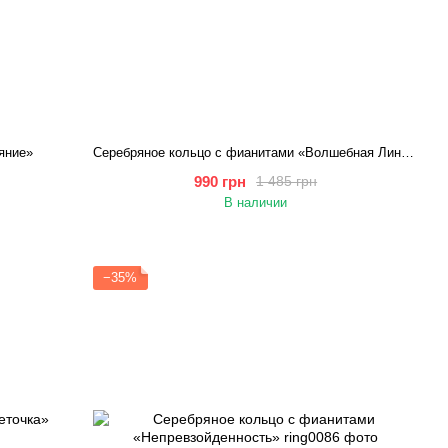
яние»
Серебряное кольцо с фианитами «Волшебная Линия»
990 грн
1 485 грн
В наличии
−35%