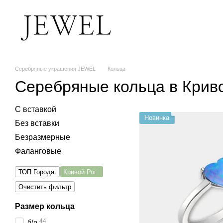
Перейти к основному контенту
Серебряные украшения JEWEL
Кольца
Серебряные кольца в Крив
С вставкой
Новинка
Без вставки
Безразмерные
Фаланговые
ТОП Города:
Кривой Рог
Очистить фильтр
Размер кольца
44
б/р