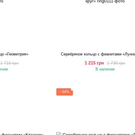
цо «Геометрия»
Серебряное кольцо с фианитами «Лунн
1 215 грн
1 715 грн
1 730 грн
ичии
В наличии
−34%