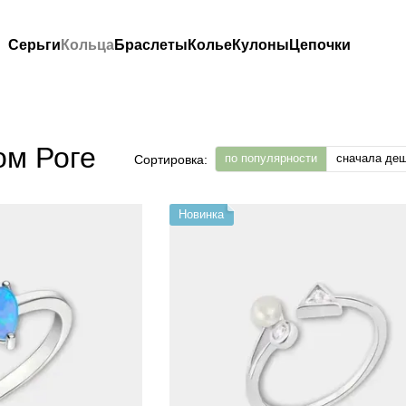
Серьги
Кольца
Браслеты
Колье
Кулоны
Цепочки
ом Роге
по популярности
сначала де
Сортировка:
Новинка