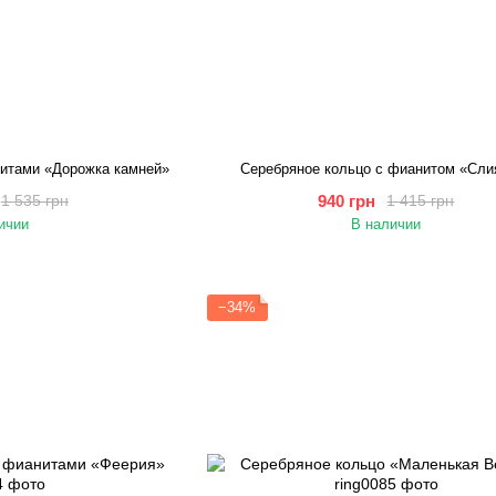
нитами «Дорожка камней»
Серебряное кольцо с фианитом «Сли
940 грн
1 535 грн
1 415 грн
ичии
В наличии
−34%