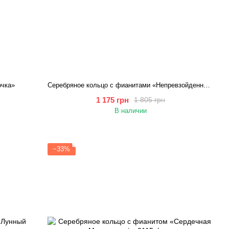
очка»
Серебряное кольцо с фианитами «Непревзойденность»
1 175 грн
1 805 грн
В наличии
−33%