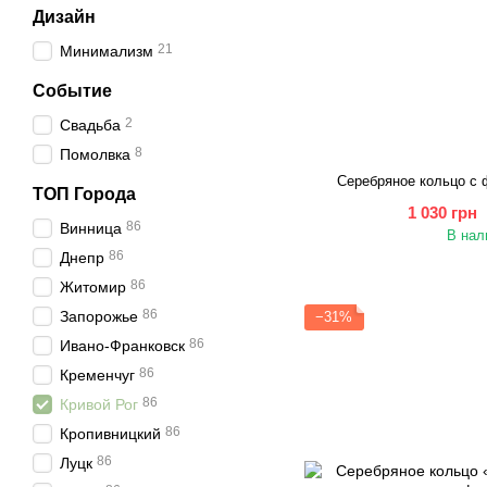
Дизайн
21
Минимализм
Событие
2
Свадьба
8
Помолвка
Серебряное кольцо с
ТОП Города
1 030 грн
86
Винница
В нал
86
Днепр
86
Житомир
86
Запорожье
−31%
86
Ивано-Франковск
86
Кременчуг
86
Кривой Рог
86
Кропивницкий
86
Луцк