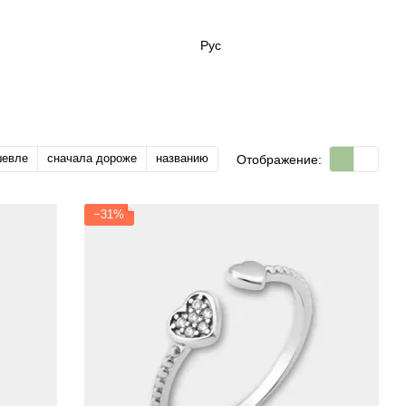
Рус
шевле
сначала дороже
названию
Отображение:
−31%