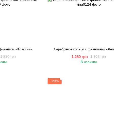
 фианитом «Классик»
Серебряное кольцо с фианитами «Лег
1 250 грн
1 880 грн
1 905 грн
ичии
В наличии
−29%