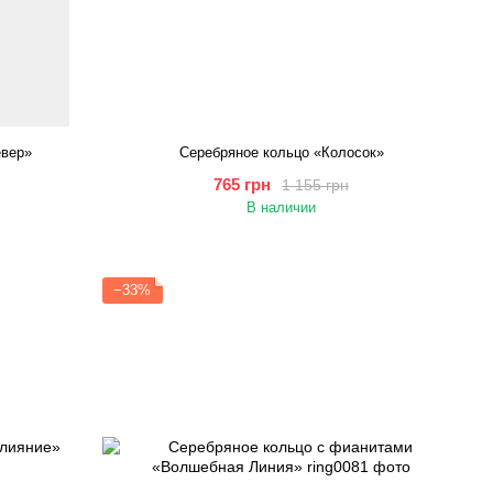
евер»
Серебряное кольцо «Колосок»
765 грн
1 155 грн
В наличии
−33%