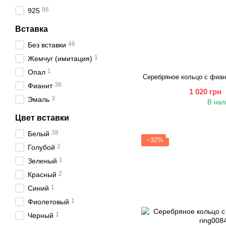
86
925
Вставка
46
Без вставки
1
Жемчуг (имитация)
1
Опал
Серебряное кольцо с фиа
38
Фианит
1 020 грн
3
Эмаль
В нал
Цвет вставки
38
Белый
−32%
2
Голубой
1
Зеленый
2
Красный
1
Синий
1
Фиолетовый
1
Черный