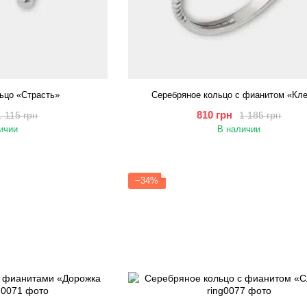
ьцо «Страсть»
Серебряное кольцо с фианитом «Кл
810 грн
1 115 грн
1 185 грн
ичии
В наличии
−34%