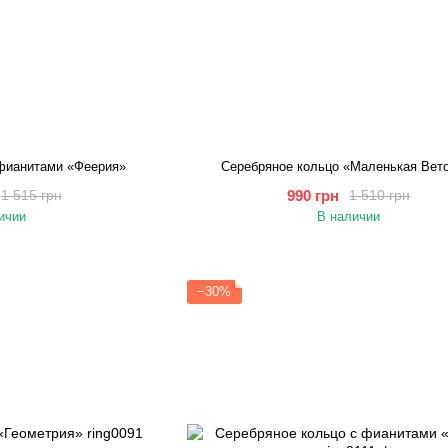
 фианитами «Феерия»
Серебряное кольцо «Маленькая Вет
990 грн
1 515 грн
1 510 грн
ичии
В наличии
−30%