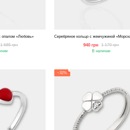
с опалом «Любовь»
940 грн
1 685 грн
1 170 грн
ичии
В наличии
−32%