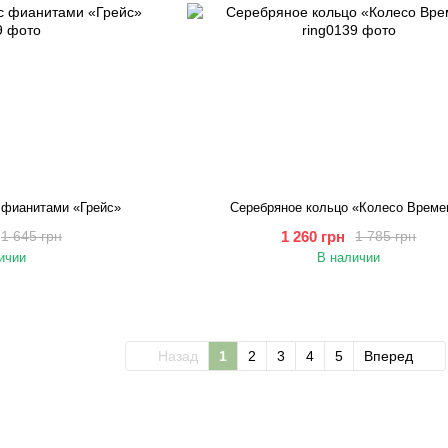
 фианитами «Грейс»
Серебряное кольцо «Колесо Време
1 260 грн
1 645 грн
1 785 грн
ичии
В наличии
Назад
1
2
3
4
5
Вперед