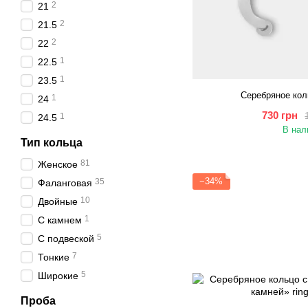
2
21
2
21.5
2
22
1
22.5
1
23.5
Серебряное кол
1
24
730 грн
1
24.5
В нал
Тип кольца
81
Женское
−34%
35
Фаланговая
10
Двойные
1
С камнем
5
С подвеской
7
Тонкие
5
Широкие
Проба