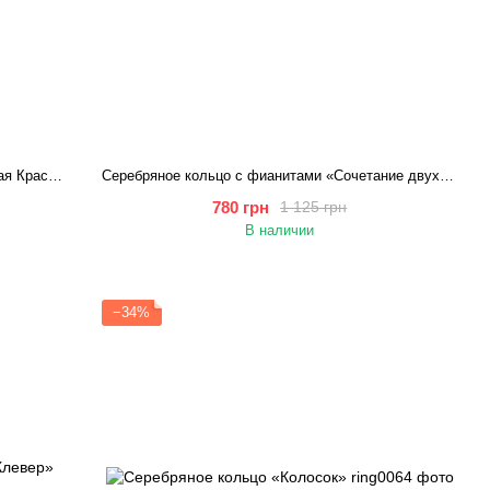
Серебряное кольцо с жемчужиной «Морская Красота»
Серебряное кольцо с фианитами «Сочетание двух сердец»
780 грн
1 125 грн
В наличии
−34%