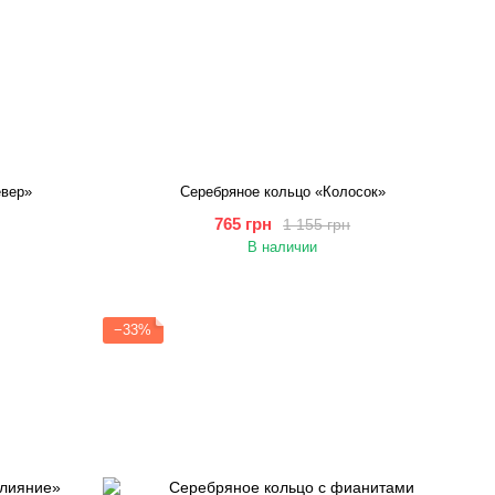
евер»
Серебряное кольцо «Колосок»
765 грн
1 155 грн
В наличии
−33%