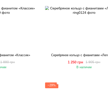
 фианитом «Классик»
Серебряное кольцо с фианитами «Лег
1 250 грн
1 880 грн
1 905 грн
ичии
В наличии
−29%