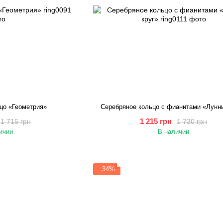
цо «Геометрия»
Серебряное кольцо с фианитами «Лунн
1 215 грн
1 715 грн
1 730 грн
ичии
В наличии
−34%