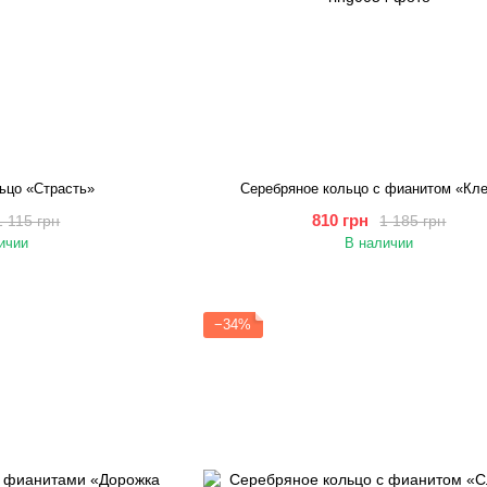
ьцо «Страсть»
Серебряное кольцо с фианитом «Кл
810 грн
1 115 грн
1 185 грн
ичии
В наличии
−34%