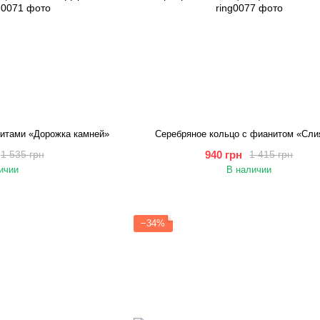
нитами «Дорожка камней»
Серебряное кольцо с фианитом «Сли
940 грн
1 535 грн
1 415 грн
ичии
В наличии
−34%