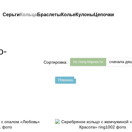
Серьги
Кольца
Браслеты
Колье
Кулоны
Цепочки
о-
по популярности
сначала де
Сортировка:
Новинка