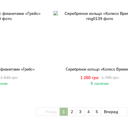
 фианитами «Грейс»
Серебряное кольцо «Колесо Време
1 260 грн
1 645 грн
1 785 грн
ичии
В наличии
Назад
1
2
3
4
5
Вперед