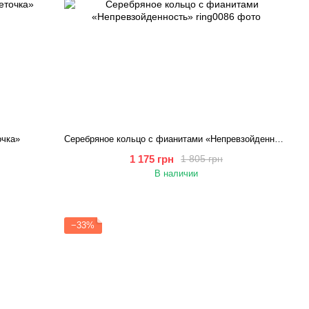
очка»
Серебряное кольцо с фианитами «Непревзойденность»
1 175 грн
1 805 грн
В наличии
−33%