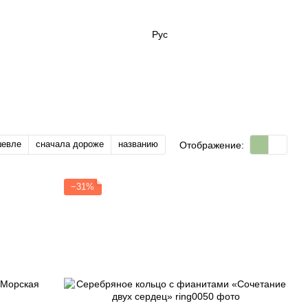
Рус
шевле
сначала дороже
названию
Отображение:
−31%