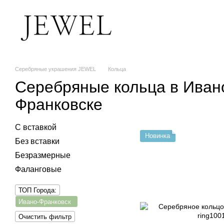
Перейти к основному контенту
Серебряные украшения JEWEL
Кольца
Серебряные кольца в Иван
Франковске
С вставкой
Новинка
Без вставки
Безразмерные
Фаланговые
ТОП Города:
Ивано-Франковск
Очистить фильтр