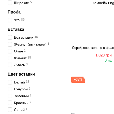
5
Широкие
Проба
86
925
Вставка
46
Без вставки
1
Жемчуг (имитация)
Серебряное кольцо с фиа
1
Опал
1 020 грн
38
Фианит
В нал
3
Эмаль
Цвет вставки
−32%
38
Белый
2
Голубой
1
Зеленый
2
Красный
1
Синий