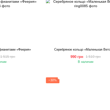
 фианитами «Феерия»
Серебряное кольцо «Маленькая Вет
990 грн
1 515 грн
1 510 грн
ичии
В наличии
−30%