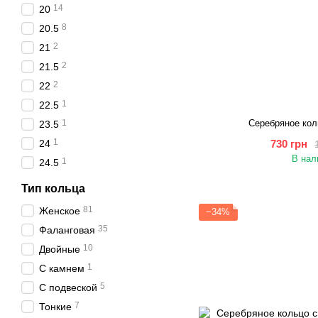
14
20
8
20.5
2
21
2
21.5
2
22
1
22.5
1
Серебряное кол
23.5
1
24
730 грн
В нал
1
24.5
Тип кольца
81
Женское
−34%
35
Фаланговая
10
Двойные
1
С камнем
5
С подвеской
7
Тонкие