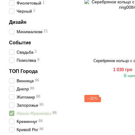
1
Фиолетовый
1
Черный
Дизайн
21
Минимализм
Событие
2
Свадьба
8
Помолвка
Серебряное кольцо с
1 030 грн
ТОП Города
В нал
86
Винница
86
Днепр
86
Житомир
−31%
86
Запорожье
86
Ивано-Франковск
86
Кременчуг
86
Кривой Рог