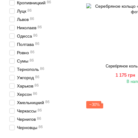
86
Кропивницкий
86
Луцк
86
Львов
86
Николаев
86
Одесса
86
Полтава
86
Ровно
86
Сумы
Серебряное коль
86
Тернополь
1 175 грн
86
Ужгород
В нал
86
Харьков
86
Херсон
86
Хмельницкий
−30%
86
Черкассы
86
Чернигов
86
Черновцы