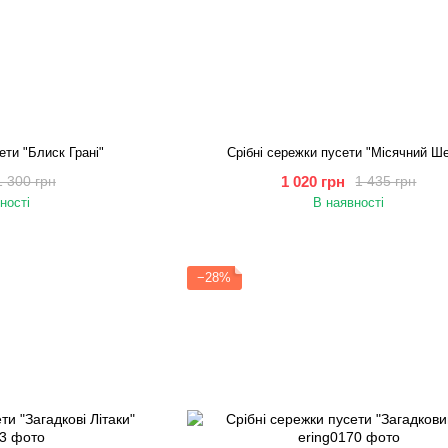
ети "Блиск Грані"
Срібні сережки пусети "Місячний Ше
1 020 грн
1 300 грн
1 435 грн
ності
В наявності
−28%