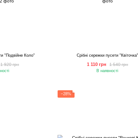
ти "Подвійне Коло"
Срібні сережки пусети "Квіточка
1 110 грн
1 920 грн
1 540 грн
ності
В наявності
−28%