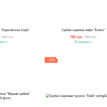
 "Королівська Іскра"
Срібна сережка кафа "Блиск"
705 грн
1 265 грн
990 грн
ності
В наявності
−28%