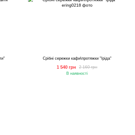
ти"
Срібні сережки кафи\протяжки "Іріда"
1 540 грн
2 160 грн
В наявності