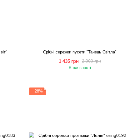
віт"
Cрібні сережки пусети "Танець Світла"
1 435 грн
2 000 грн
В наявності
−28%