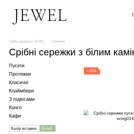
Перейти до основного контенту
Срібні прикраси JEWEL
Сережки
Срібні сережки з білим кам
Пусети
−29%
Протяжки
Класичні
Клаймбери
З підвісами
Конго
Кафи
Колір вставки:
Білий