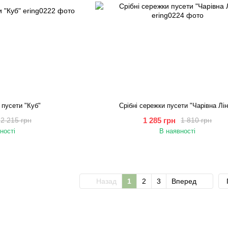
 пусети "Куб"
Срібні сережки пусети "Чарівна Лін
1 285 грн
2 215 грн
1 810 грн
ності
В наявності
Назад
1
2
3
Вперед