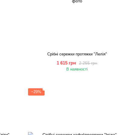
"
Срібні сережки протяжки "Лелія"
1 615 грн
2 255 грн
В наявності
−29%