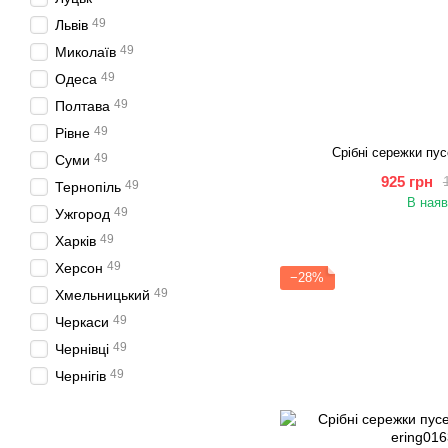
49
Львів
49
Миколаїв
49
Одеса
49
Полтава
49
Рівне
Срібні сережки пус
49
Суми
925 грн
49
Тернопіль
В наяв
49
Ужгород
49
Харків
49
Херсон
−28%
49
Хмельницький
49
Черкаси
49
Чернівці
49
Чернігів