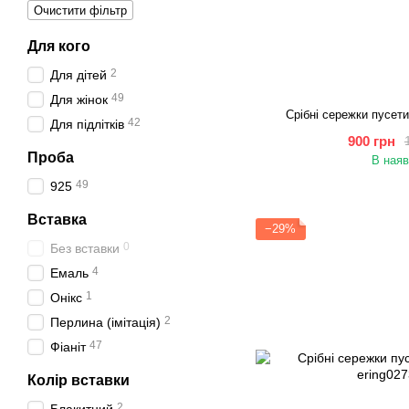
Очистити фільтр
Для кого
2
Для дітей
49
Для жінок
Срібні сережки пусети
42
Для підлітків
900 грн
Проба
В наяв
49
925
Вставка
−29%
0
Без вставки
4
Емаль
1
Онікс
2
Перлина (імітація)
47
Фіаніт
Колір вставки
2