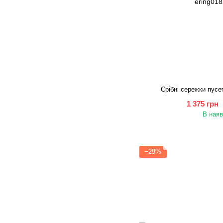
Срібні сережки пусе
1 375 грн
В наяв
−29%