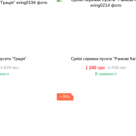
пусети "Грація"
Срібні сережки пусети "Ранкові Кві
1 240 грн
1 675 грн
1 725 грн
ності
В наявності
−29%