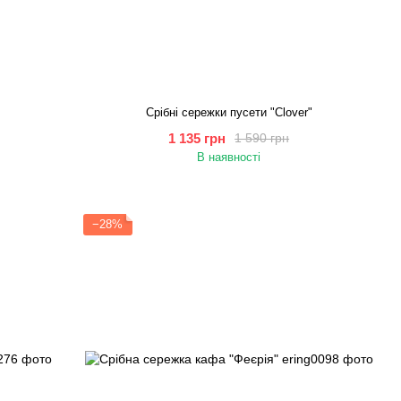
Срібні сережки пусети "Сlover"
1 135 грн
1 590 грн
В наявності
−28%