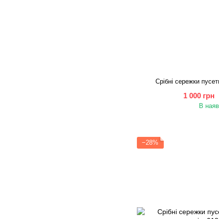
Срібні сережки пусет
1 000 грн
В наяв
−28%