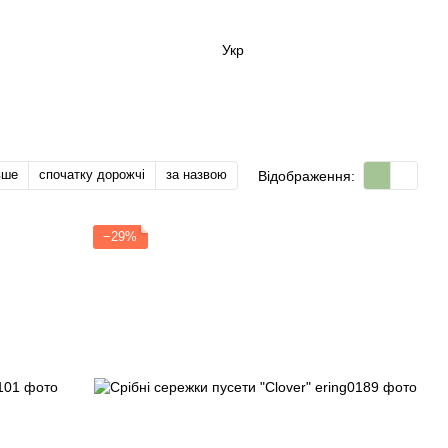
Укр
вше
спочатку дорожчі
за назвою
Відображення:
−29%