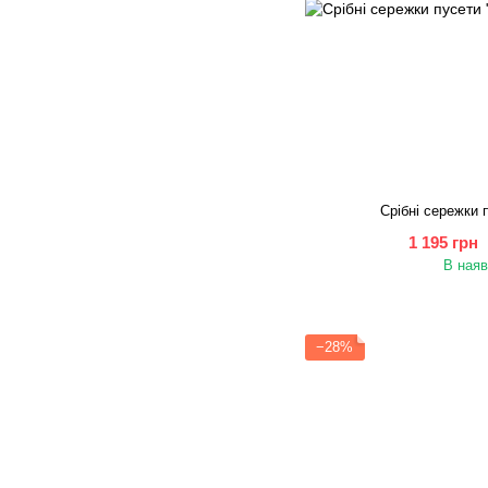
Срібні сережки 
1 195 грн
В наяв
−28%