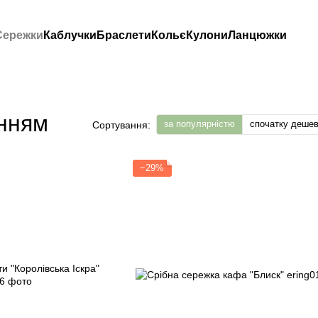
Сережки
Каблучки
Браслети
Кольє
Кулони
Ланцюжки
інням
за популярністю
спочатку деше
Сортування:
−29%