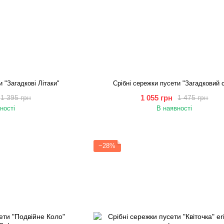
и "Загадкові Літаки"
Срібні сережки пусети "Загадковий с
1 055 грн
1 395 грн
1 475 грн
ності
В наявності
−28%