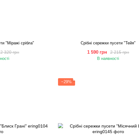
ти "Міражі срібла"
Срібні сережки пусети "Тейя"
1 590 грн
2 320 грн
2 215 грн
ності
В наявності
−29%