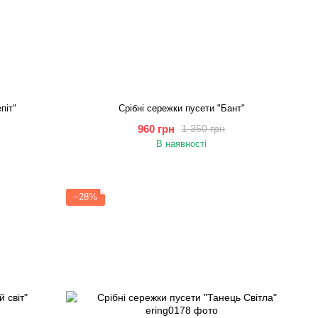
піт"
Cрібні сережки пусети "Бант"
960 грн
1 350 грн
В наявності
−28%