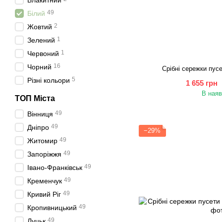
Блакитний
49
Білий
2
Жовтий
1
Зелений
1
Червоний
16
Чорний
Срібні сережки пусе
5
Різні кольори
1 655 грн
В наяв
ТОП Міста
49
Вінниця
49
Дніпро
−29%
49
Житомир
49
Запоріжжя
49
Івано-Франківськ
49
Кременчук
49
Кривий Ріг
49
Кропивницький
49
Луцьк