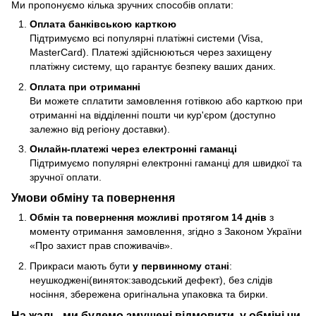
Ми пропонуємо кілька зручних способів оплати:
Оплата банківською карткою
Підтримуємо всі популярні платіжні системи (Visa,
MasterCard). Платежі здійснюються через захищену
платіжну систему, що гарантує безпеку ваших даних.
Оплата при отриманні
Ви можете сплатити замовлення готівкою або карткою при
отриманні на відділенні пошти чи кур'єром (доступно
залежно від регіону доставки).
Онлайн-платежі через електронні гаманці
Підтримуємо популярні електронні гаманці для швидкої та
зручної оплати.
Умови обміну та повернення
Обмін та повернення можливі протягом 14 днів
з
моменту отримання замовлення, згідно з Законом України
«Про захист прав споживачів».
Прикраси мають бути
у первинному стані
:
неушкоджені(виняток:заводський дефект), без слідів
носіння, збережена оригінальна упаковка та бирки.
На жаль, ми будемо змушені відмовити у обміні чи