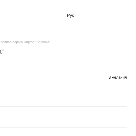
Рус
бряная серьга каффа "Бабочка"
а"
В желания