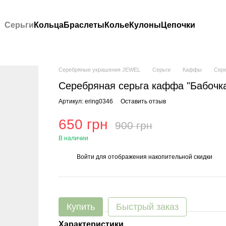
Серьги
Кольца
Браслеты
Колье
Кулоны
Цепочки
Серебряные украшения JEWEL
Серьги
Каффы
Сере
Серебряная серьга каффа "Бабочк
Артикул: ering0346
Оставить отзыв
650 грн
900 грн
В наличии
Войти
для отображения накопительной скидки
%
Купить
Быстрый заказ
Характеристики