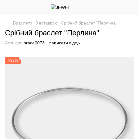
Браслети
З вставкою
Срібний браслет "Перлина"
Срібний браслет "Перлина"
Артикул:
brace0073
Написати відгук
−39%