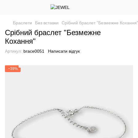
Браслети
Без вставки
Срібний браслет "Безмежне Кохання
Срібний браслет "Безмежне
Кохання"
Артикул:
brace0051
Написати відгук
−39%