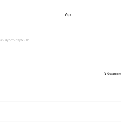
Укр
жки пусети "Куб 2.0"
В бажання