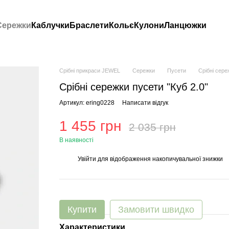
Сережки
Каблучки
Браслети
Кольє
Кулони
Ланцюжки
Срібні прикраси JEWEL
Сережки
Пусети
Срібні сере
Срібні сережки пусети "Куб 2.0"
Артикул: ering0228
Написати відгук
1 455 грн
2 035 грн
В наявності
Увійти
для відображення накопичувальної знижки
%
Купити
Замовити швидко
Характеристики