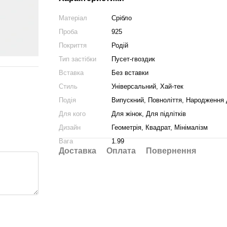
Матеріал
Срібло
Проба
925
Покриття
Родій
Тип застібки
Пусет-гвоздик
Вставка
Без вставки
Стиль
Універсальний, Хай-тек
Подія
Випускний, Повноліття, Народження 
Для кого
Для жінок, Для підлітків
Дизайн
Геометрія, Квадрат, Мінімалізм
Вага
1.99
Доставка
Оплата
Повернення