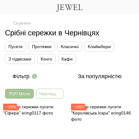
Сережки
Срібні сережки в Чернівцях
Пусети
Протяжки
Класичні
Клаймбери
З підвісами
Конго
Кафи
Фільтр
За популярністю
1
ТОП Міста
Чернівці
−29%
−29%