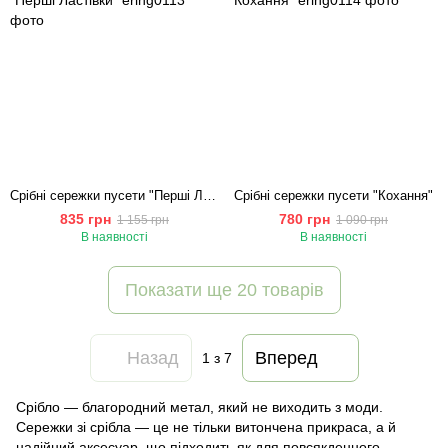
Срібні сережки пусети "Перші Ластівки"
Срібні сережки пусети "Кохання"
835 грн
780 грн
1 155 грн
1 090 грн
В наявності
В наявності
Показати ще 20 товарів
Назад
Вперед
1
з 7
Срібло — благородний метал, який не виходить з моди.
Сережки зі срібла — це не тільки витончена прикраса, а й
надійний аксесуар, що підходить як для повсякденного