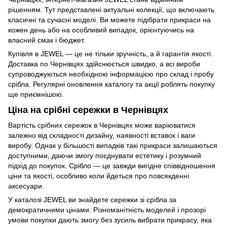
рішенням. Тут представлені актуальні колекції, що включають
класичні та сучасні моделі. Ви можете підібрати прикраси на
кожен день або на особливий випадок, орієнтуючись на
власний смак і бюджет.
Купівля в JEWEL — це не тільки зручність, а й гарантія якості.
Доставка по Чернівцях здійснюється швидко, а всі вироби
супроводжуються необхідною інформацією про склад і пробу
срібла. Регулярні оновлення каталогу та акції роблять покупку
ще приємнішою.
Ціна на срібні сережки в Чернівцях
Вартість срібних сережок в Чернівцях може варіюватися
залежно від складності дизайну, наявності вставок і ваги
виробу. Однак у більшості випадків такі прикраси залишаються
доступними, даючи змогу поєднувати естетику і розумний
підхід до покупок. Срібло — це завжди вигідне співвідношення
ціни та якості, особливо коли йдеться про повсякденні
аксесуари.
У каталозі JEWEL ви знайдете сережки зі срібла за
демократичними цінами. Різноманітність моделей і прозорі
умови покупки дають змогу без зусиль вибрати прикрасу, яка