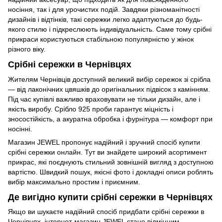
носіння, так і для урочистих подій. Завдяки різноманітності
дизайнів і відтінків, такі сережки легко адаптуються до будь-
якого стилю і підкреслюють індивідуальність. Саме тому срібні
прикраси користуються стабільною популярністю у жінок
різного віку.
Срібні сережки в Чернівцях
Жителям Чернівців доступний великий вибір сережок зі срібла
— від лаконічних цвяшків до оригінальних підвісок з камінням.
Під час купівлі важливо враховувати не тільки дизайн, але і
якість виробу. Срібло 925 проби гарантує міцність і
зносостійкість, а акуратна обробка і фурнітура — комфорт при
носінні.
Магазин JEWEL пропонує надійний і зручний спосіб купити
срібні сережки онлайн. Тут ви знайдете широкий асортимент
прикрас, які поєднують стильний зовнішній вигляд з доступною
вартістю. Швидкий пошук, якісні фото і докладні описи роблять
вибір максимально простим і приємним.
Де вигідно купити срібні сережки в Чернівцях
Якщо ви шукаєте надійний спосіб придбати срібні сережки в
Чернівцях, інтернет-магазин JEWEL стане відмінним