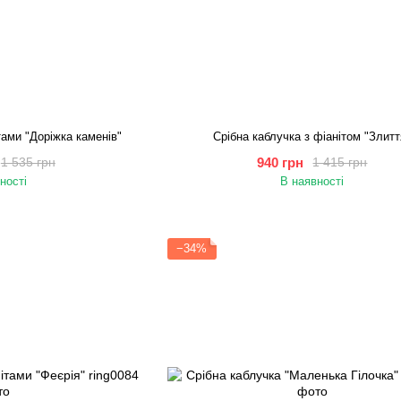
тами "Доріжка каменів"
Срібна каблучка з фіанітом "Злитт
940 грн
1 535 грн
1 415 грн
ності
В наявності
−34%