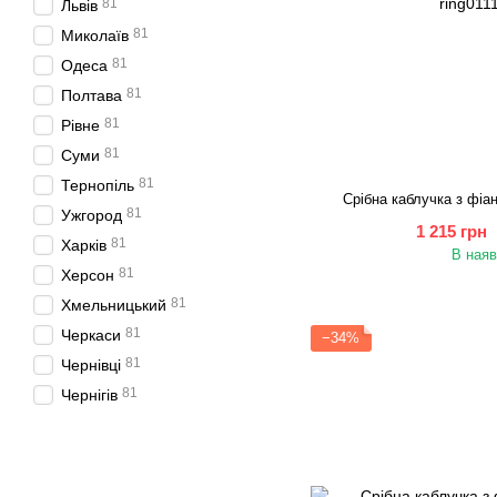
81
Львів
81
Миколаїв
81
Одеса
81
Полтава
81
Рівне
81
Суми
81
Тернопіль
Срібна каблучка з фіа
81
Ужгород
1 215 грн
81
Харків
В наяв
81
Херсон
81
Хмельницький
81
Черкаси
−34%
81
Чернівці
81
Чернігів