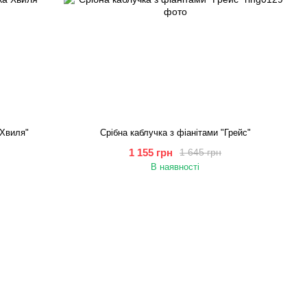
 Хвиля"
Срібна каблучка з фіанітами "Грейс"
1 155 грн
1 645 грн
В наявності