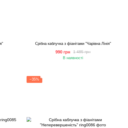
я"
Срібна каблучка з фіанітами "Чарівна Лінія"
990 грн
1 485 грн
В наявності
−35%