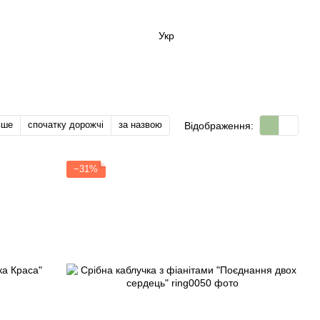
Укр
вше
спочатку дорожчі
за назвою
Відображення:
−31%