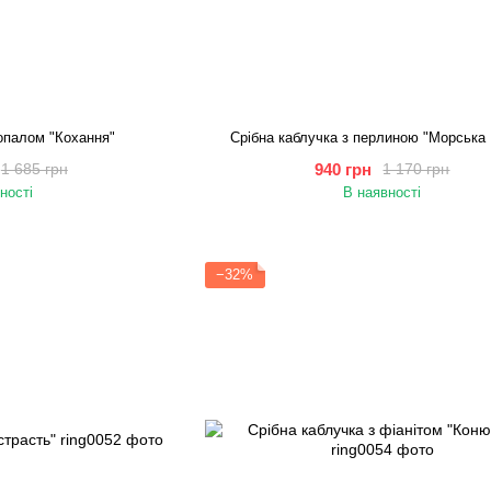
 опалом "Кохання"
Срібна каблучка з перлиною "Морська
940 грн
1 685 грн
1 170 грн
ності
В наявності
−32%