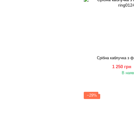
Срібна каблучка з ф
1 250 грн
В наяв
−29%