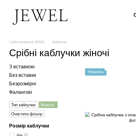
Перейти до основного контенту
Срібні прикраси JEWEL
Каблучки
Срібні каблучки жіночі
З вставкою
Новинка
Без вставки
Безрозмірні
Фалангові
Тип каблучки:
Жіноча
Очистити фільтр
Розмір каблучки
41
б/р