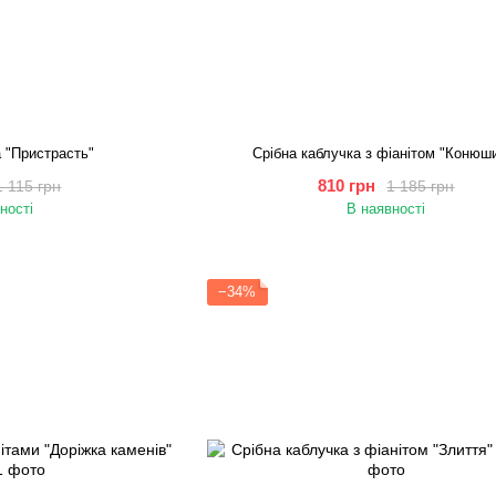
а "Пристрасть"
Срібна каблучка з фіанітом "Конюш
810 грн
1 115 грн
1 185 грн
ності
В наявності
−34%