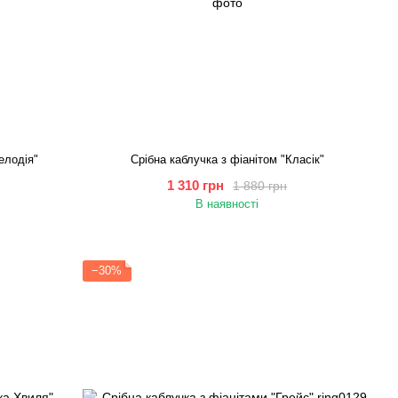
елодія"
Срібна каблучка з фіанітом "Класік"
1 310 грн
1 880 грн
В наявності
−30%