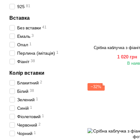
81
925
Вставка
41
Без вставки
3
Емаль
1
Опал
Срібна каблучка з фіані
1
Перлина (імітація)
1 020 грн
38
Фіаніт
В наяв
Колір вставки
2
Блакитний
−32%
38
Білий
1
Зелений
1
Синій
1
Фіолетовий
2
Червоний
1
Чорний