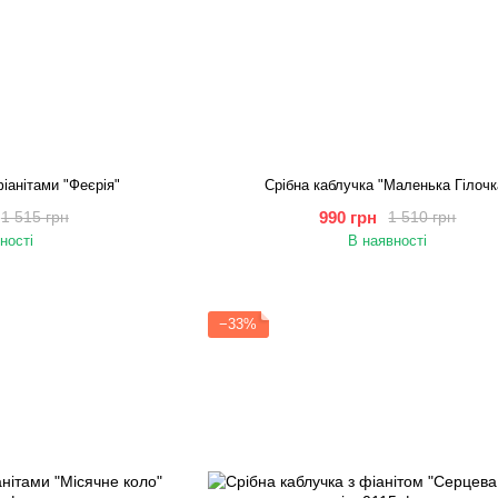
фіанітами "Феєрія"
Срібна каблучка "Маленька Гілочк
990 грн
1 515 грн
1 510 грн
ності
В наявності
−33%