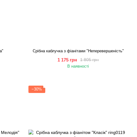
а"
Срібна каблучка з фіанітами "Неперевершеність"
1 175 грн
1 805 грн
В наявності
−30%