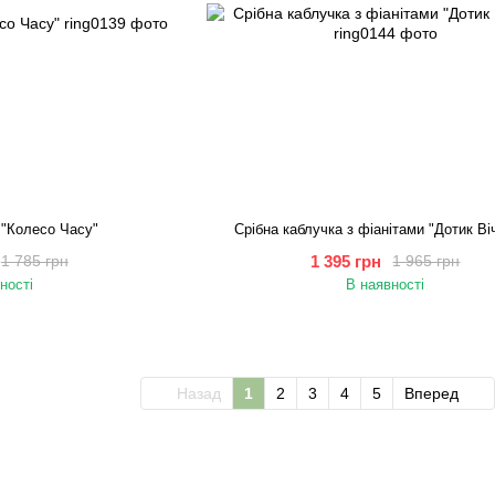
 "Колесо Часу"
Срібна каблучка з фіанітами "Дотик Ві
1 395 грн
1 785 грн
1 965 грн
ності
В наявності
Назад
1
2
3
4
5
Вперед