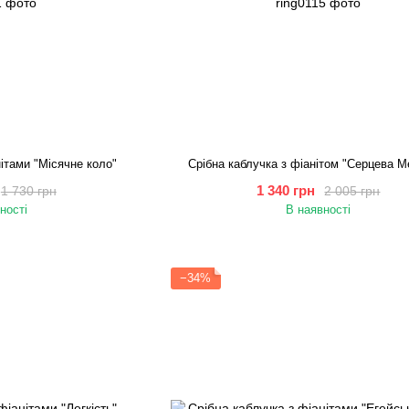
нітами "Місячне коло"
Срібна каблучка з фіанітом "Серцева М
1 340 грн
1 730 грн
2 005 грн
ності
В наявності
−34%