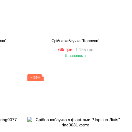
ина"
Срібна каблучка "Колосок"
765 грн
1 155 грн
В наявності
−33%