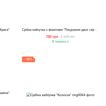
 Краса"
Срібна каблучка з фіанітами "Поєднання двох сердець"
780 грн
1 125 грн
В наявності
−34%