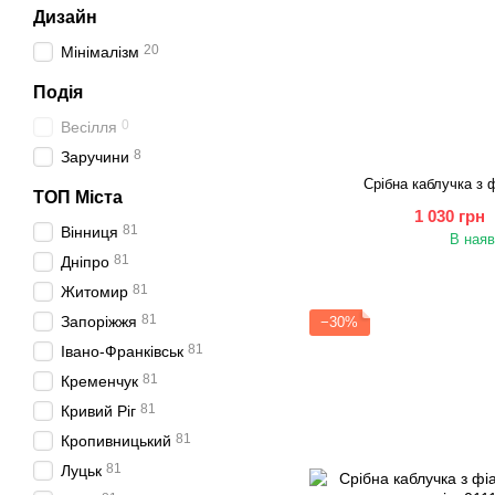
Дизайн
20
Мінімалізм
Подія
0
Весілля
8
Заручини
Срібна каблучка з 
ТОП Міста
1 030 грн
81
Вінниця
В наяв
81
Дніпро
81
Житомир
81
Запоріжжя
−30%
81
Івано-Франківськ
81
Кременчук
81
Кривий Ріг
81
Кропивницький
81
Луцьк