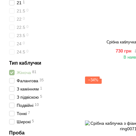
1
21
0
21.5
0
22
0
22.5
0
23.5
Срібна каблучк
0
24
730 грн
0
24.5
В наяв
Тип каблучки
81
Жіноча
−34%
35
Фалангова
1
З камінням
5
З підвіскою
10
Подвійні
7
Тонкі
5
Широкі
Проба