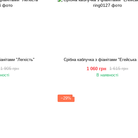
іанітами "Легкість"
Срібна каблучка з фіанітами "Егейська
1 060 грн
1 905 грн
1 615 грн
ності
В наявності
−29%