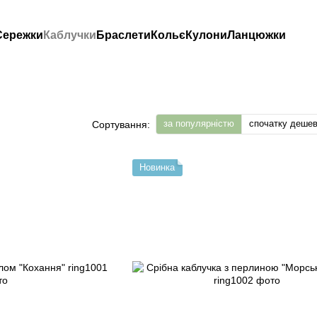
Сережки
Каблучки
Браслети
Кольє
Кулони
Ланцюжки
за популярністю
спочатку деше
Сортування:
Новинка