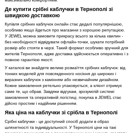
Де купити срібні каблучки в Тернополі зі
швидкою доставкою
Купівля срібних каблучок онлайн стає дедалі популярнішою,
особливо якщо йдеться про магазини з хорошою репутацією.
У JEWEL можна замовити прикрасу всього за кілька хвилин -
без необхідності відвідувати офлайн-точки, шукати потрібний
розмір або стояти в черзі. Такий формат особливо зручний для
жителів Тернополя, адже доставка здійснюється оперативно і з
повною гарантією якості.
У каталозі ви знайдете велике розмаїття срібних каблучок: від
тонких моделей для повсякденного носіння до широких і
виразних каблучок з камінням або незвичайним дизайном.
Кожне замовлення ретельно упаковується, а клієнт отримує
саме те, що обрав. Завдяки відгукам, зрозумілій системі
замовлення та оперативній логістиці, покупка в JEWEL стає
дійсно простим і надійним рішенням.
Яка ціна на каблучки зі срібла в Тернополі
Срібні каблучки - це доступний спосіб додати в образ
шляхетності та індивідуальності. У Тернополі ціни на такі