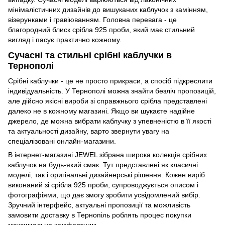
мінімалістичних дизайнів до вишуканих каблучок з камінням,
візерунками і гравіюванням. Головна перевага - це
благородний блиск срібла 925 проби, який має стильний
вигляд і пасує практично кожному.
Сучасні та стильні срібні каблучки в
Тернополі
Срібні каблучки - це не просто прикраси, а спосіб підкреслити
індивідуальність. У Тернополі можна знайти безліч пропозицій,
але дійсно якісні вироби зі справжнього срібла представлені
далеко не в кожному магазині. Якщо ви шукаєте надійне
джерело, де можна вибрати каблучку з упевненістю в її якості
та актуальності дизайну, варто звернути увагу на
спеціалізовані онлайн-магазини.
В інтернет-магазині JEWEL зібрана широка колекція срібних
каблучок на будь-який смак. Тут представлені як класичні
моделі, так і оригінальні дизайнерські рішення. Кожен виріб
виконаний зі срібла 925 проби, супроводжується описом і
фотографіями, що дає змогу зробити усвідомлений вибір.
Зручний інтерфейс, актуальні пропозиції та можливість
замовити доставку в Тернопіль роблять процес покупки
максимально комфортним.