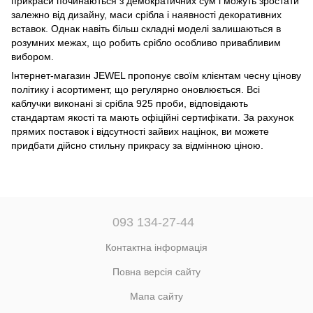
прикраси починаються з демократичних сум і можуть зростати
залежно від дизайну, маси срібла і наявності декоративних
вставок. Однак навіть більш складні моделі залишаються в
розумних межах, що робить срібло особливо привабливим
вибором.
Інтернет-магазин JEWEL пропонує своїм клієнтам чесну цінову
політику і асортимент, що регулярно оновлюється. Всі
каблучки виконані зі срібла 925 проби, відповідають
стандартам якості та мають офіційні сертифікати. За рахунок
прямих поставок і відсутності зайвих націнок, ви можете
придбати дійсно стильну прикрасу за відмінною ціною.
093 134-27-44
Контактна інформація
Повна версія сайту
Мапа сайту