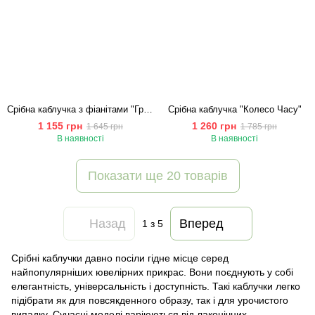
Срібна каблучка з фіанітами "Грейс"
Срібна каблучка "Колесо Часу"
1 155 грн
1 260 грн
1 645 грн
1 785 грн
В наявності
В наявності
Показати ще 20 товарів
Назад
Вперед
1
з 5
Срібні каблучки давно посіли гідне місце серед
найпопулярніших ювелірних прикрас. Вони поєднують у собі
елегантність, універсальність і доступність. Такі каблучки легко
підібрати як для повсякденного образу, так і для урочистого
випадку. Сучасні моделі варіюються від лаконічних