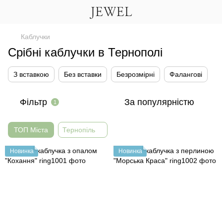
Каблучки
Срібні каблучки в Тернополі
З вставкою
Без вставки
Безрозмірні
Фалангові
Фільтр
За популярністю
1
ТОП Міста
Тернопіль
Новинка
Новинка