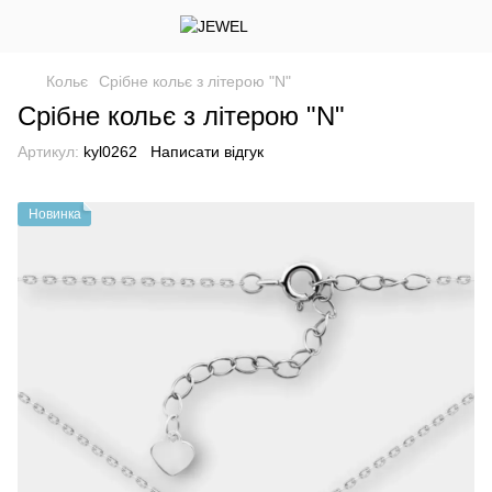
Кольє
Срібне кольє з літерою "N"
Срібне кольє з літерою "N"
Артикул:
kyl0262
Написати відгук
Новинка