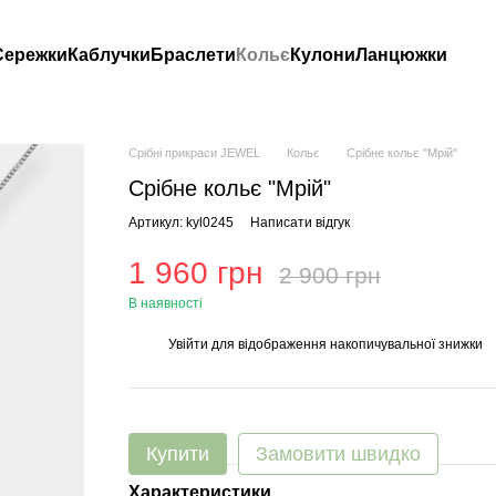
Сережки
Каблучки
Браслети
Кольє
Кулони
Ланцюжки
Срібні прикраси JEWEL
Кольє
Срібне кольє "Мрій"
Срібне кольє "Мрій"
Артикул: kyl0245
Написати відгук
1 960 грн
2 900 грн
В наявності
Увійти
для відображення накопичувальної знижки
%
Купити
Замовити швидко
Характеристики