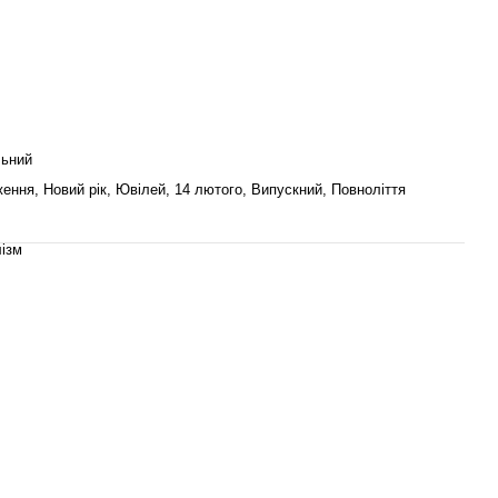
льний
ення, Новий рік, Ювілей, 14 лютого, Випускний, Повноліття
лізм