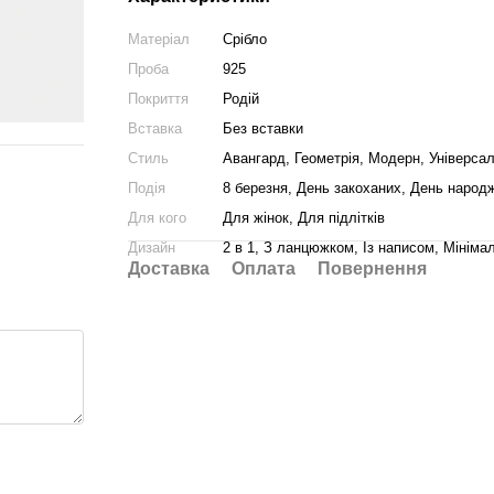
Матеріал
Срібло
Проба
925
Покриття
Родій
Вставка
Без вставки
Стиль
Авангард, Геометрія, Модерн, Універса
Подія
8 березня, День закоханих, День народж
Для кого
Для жінок, Для підлітків
Дизайн
2 в 1, З ланцюжком, Із написом, Мініма
Доставка
Оплата
Повернення