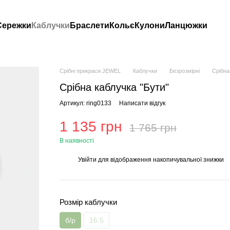
Сережки
Каблучки
Браслети
Кольє
Кулони
Ланцюжки
Срібні прикраси JEWEL
Каблучки
Безрозмірні
Срібна
Срібна каблучка "Бути"
Артикул: ring0133
Написати відгук
1 135 грн
1 765 грн
В наявності
Увійти
для відображення накопичувальної знижки
%
Розмір каблучки
б/р
16.5