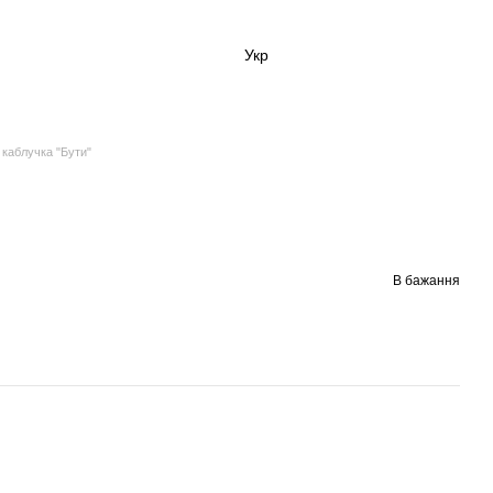
Укр
 каблучка "Бути"
В бажання