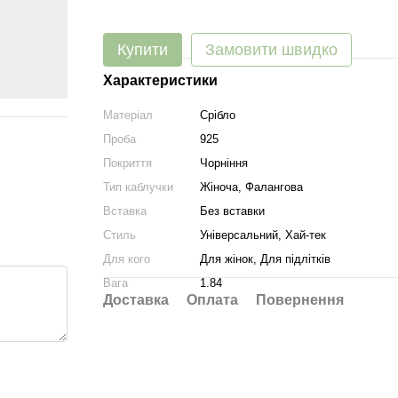
Купити
Замовити швидко
Характеристики
Матеріал
Срібло
Проба
925
Покриття
Чорніння
Тип каблучки
Жіноча, Фалангова
Вставка
Без вставки
Стиль
Універсальний, Хай-тек
Для кого
Для жінок, Для підлітків
Вага
1.84
Доставка
Оплата
Повернення